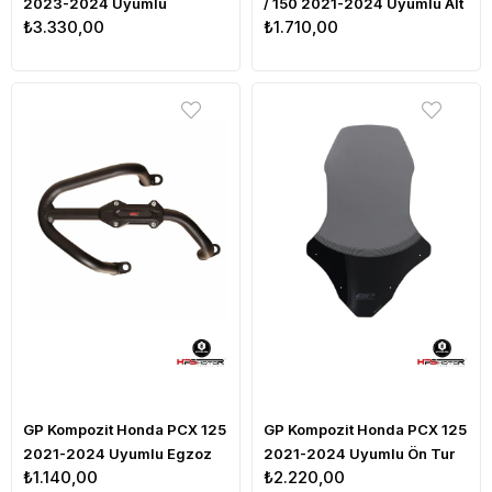
2023-2024 Uyumlu
/ 150 2021-2024 Uyumlu Alt
₺3.330,00
₺1.710,00
Damperli Arka Çanta Demiri
Bacak Koruma Siyah
Siyah
GP Kompozit Honda PCX 125
GP Kompozit Honda PCX 125
2021-2024 Uyumlu Egzoz
2021-2024 Uyumlu Ön Tur
₺1.140,00
₺2.220,00
Koruma Demiri Siyah
Camı Füme 79cm