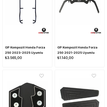
GP Kompozit Honda Forza
GP Kompozit Honda Forza
250 2023-2025 Uyumlu
250 2021-2025 Uyumlu
₺3.565,00
₺1.140,00
Motor Koruma Demiri Siyah
Telefon / Navigasyon
Tutucu Siyah