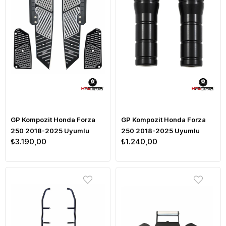
GP Kompozit Honda Forza
GP Kompozit Honda Forza
250 2018-2025 Uyumlu
250 2018-2025 Uyumlu
₺3.190,00
₺1.240,00
Basamak Alüminyum Gri
Egzoz Koruma Takozu Siyah