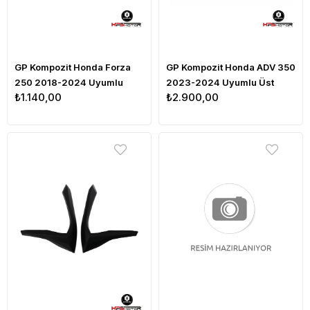
GP Kompozit Honda Forza
GP Kompozit Honda ADV 350
250 2018-2024 Uyumlu
2023-2024 Uyumlu Üst
₺1.140,00
₺2.900,00
Egzoz Koruma Demiri Siyah
Bacak Koruma Siyah