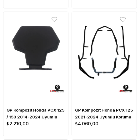
GP Kompozit Honda PCX 125
GP Kompozit Honda PCX 125
/ 150 2014-2024 Uyumlu
2021-2024 Uyumlu Koruma
₺2.210,00
₺4.060,00
Sissy Bar Siyah
Demiri Siyah