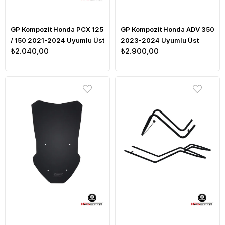
GP Kompozit Honda PCX 125
GP Kompozit Honda ADV 350
/ 150 2021-2024 Uyumlu Üst
2023-2024 Uyumlu Üst
₺2.040,00
₺2.900,00
Bacak Koruma Siyah
Bacak Koruma Siyah