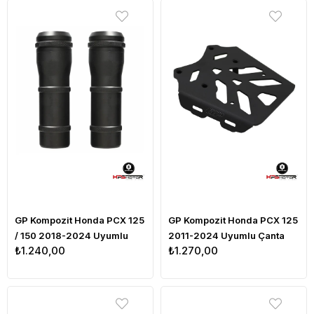
GP Kompozit Honda PCX 125
GP Kompozit Honda PCX 125
/ 150 2018-2024 Uyumlu
2011-2024 Uyumlu Çanta
₺1.240,00
₺1.270,00
Egzoz Koruma Takozu Siyah
Demiri Siyah