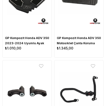
GP Kompozit Honda ADV 350
GP Kompozit Honda ADV 350
2023-2024 Uyumlu Ayak
Motosiklet Çanta Koruma
₺1.010,00
₺1.345,00
Genişletme Siyah
Pedi Siyah