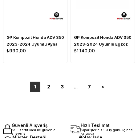
GP Kompozit Honda ADV 350
GP Kompozit Honda ADV 350
2023-2024 Uyumlu Ayna
2023-2024 Uyumlu Egzoz
₺990,00
₺1.140,00
Genişletme Siyah
Koruma Demiri Siyah
1
2
3
...
7
>
Güvenli Alışveriş
Hızlı Teslimat
SSL sertifikası ile güvenle
Siparişleriniz 1-3 iş günü içinde
alışveriş
kargoda
Müşteri Desteği
Kolay İade