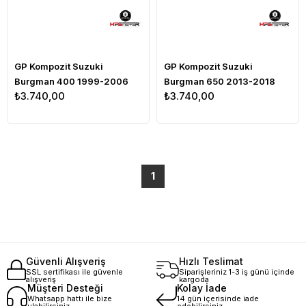
GP Kompozit Suzuki
GP Kompozit Suzuki
Burgman 400 1999-2006
Burgman 650 2013-2018
₺3.740,00
₺3.740,00
Uyumlu Ön Cam Şeffaf
Uyumlu Ön Cam Füme
1
Güvenli Alışveriş
Hızlı Teslimat
SSL sertifikası ile güvenle
Siparişleriniz 1-3 iş günü içinde
alışveriş
kargoda
Müşteri Desteği
Kolay İade
Whatsapp hattı ile bize
14 gün içerisinde iade
ulabilirsiniz
edebilirsiniz