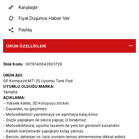
Karşılaştır
Fiyat Düşünce Haber Ver
Paylaş
ÜRÜN ÖZELLIKLERI
Stok Kodu
: GP19140642601729
ÜRÜN ADI:
GP Kompozit MT-25 Uyumlu Tank Pad
UYUMLU OLDUĞU MARKA:
Yamaha
AÇIKLAMA:
- Yüksek kalite, 3D Koruyucu sticker.
- Dayanıklı, su geçirmez.
- Motosikletinizi yıpranmaya ve aşınmaya karşı korur.
- Güçlü yapışkanı ile sıkıca yapışır, iz bırakmaz.
- Motosikletinize, uyumlu tasarımı ile yeni bir görünüm kazandırır.
- Kaliteli malzemedir yapışkanı kolay çıkmaz.
- Benzin, deterjan vs. tarzı sıvıların temas etmemesine dikkat ediniz