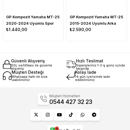
GP Kompozit Yamaha MT-25
GP Kompozit Yamaha MT-25
2020-2024 Uyumlu Spor
2015-2024 Uyumlu Arka
₺1.440,00
₺2.590,00
Cam Füme
Çamurluk Siyah
Güvenli Alışveriş
Hızlı Teslimat
SSL sertifikası ile güvenle
Siparişleriniz 1-3 iş günü içinde
alışveriş
kargoda
Müşteri Desteği
Kolay İade
Whatsapp hattı ile bize
14 gün içerisinde iade
ulabilirsiniz
edebilirsiniz
Müşteri Hizmetleri
0544 427 32 23