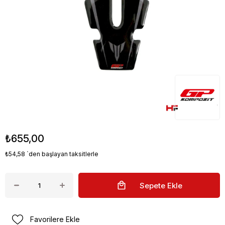
GP Kompozit Yamaha MT-25 2015-2023
Uyumlu İnce Tank Pad Siyah-Gri
Stok Kodu
(GP19140642601729)
₺655,00
₺54,58
`den başlayan taksitlerle
Favorilere Ekle