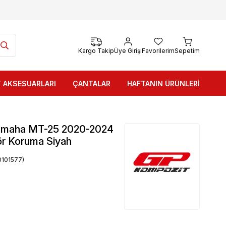
Kargo Takip
Üye Girişi
Favorilerim
Sepetim
 AKSESUARLARI
ÇANTALAR
HAFTANIN ÜRÜNLERİ
amaha MT-25 2020-2024
r Koruma Siyah
101577)