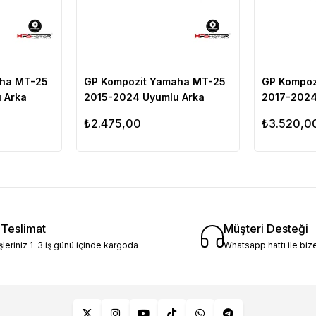
aha MT-25
GP Kompozit Yamaha MT-25
GP Kompoz
 Arka
2015-2024 Uyumlu Arka
2017-2024
Çamur Sıyırıcı Siyah
Çanta Demi
₺2.475,00
₺3.520,0
ı Teslimat
Müşteri Desteği
şleriniz 1-3 iş günü içinde kargoda
Whatsapp hattı ile bize