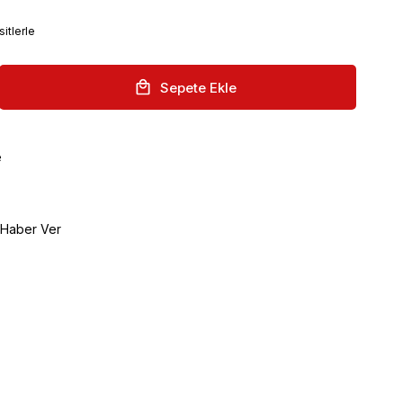
itlerle
e
 Haber Ver