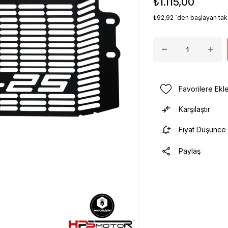
₺1.115,00
₺92,92
`den başlayan taks
Favorilere Ekl
Karşılaştır
Fiyat Düşünce
Paylaş