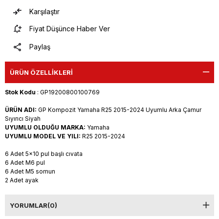
Karşılaştır
Fiyat Düşünce Haber Ver
Paylaş
ÜRÜN ÖZELLIKLERI
Stok Kodu
: GP19200800100769
ÜRÜN ADI:
GP Kompozit Yamaha R25 2015-2024 Uyumlu Arka Çamur
Sıyırıcı Siyah
UYUMLU OLDUĞU MARKA:
Yamaha
UYUMLU MODEL VE YILI:
R25 2015-2024
6 Adet 5x10 pul başlı cıvata
6 Adet M6 pul
6 Adet M5 somun
2 Adet ayak
YORUMLAR
(0)