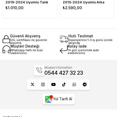
2019-2024 Uyumlu Tank
2015-2024 Uyumlu Arka
₺1.010,00
₺2.590,00
Pad Seti Karbon
Çamurluk Siyah
Güvenli Alışveriş
Hızlı Teslimat
SSL sertifikası ile güvenle
Siparişleriniz 1-3 iş günü içinde
alışveriş
kargoda
Müşteri Desteği
Kolay İade
Whatsapp hattı ile bize
14 gün içerisinde iade
ulabilirsiniz
edebilirsiniz
Müşteri Hizmetleri
0544 427 32 23
Yol Tarifi Al