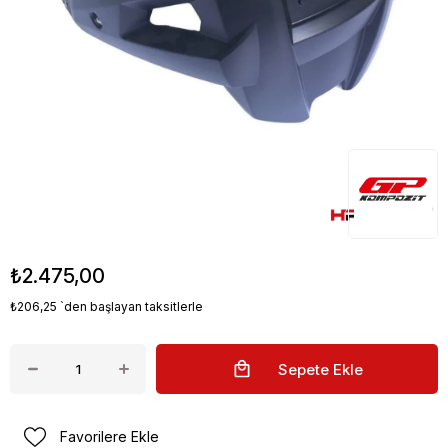
GP Kompozit Yamaha R25 2015-2024
Uyumlu Arka Çamur Sıyırıcı Siyah
Stok Kodu
(GP19200800100769)
₺2.475,00
₺206,25
`den başlayan taksitlerle
Favorilere Ekle