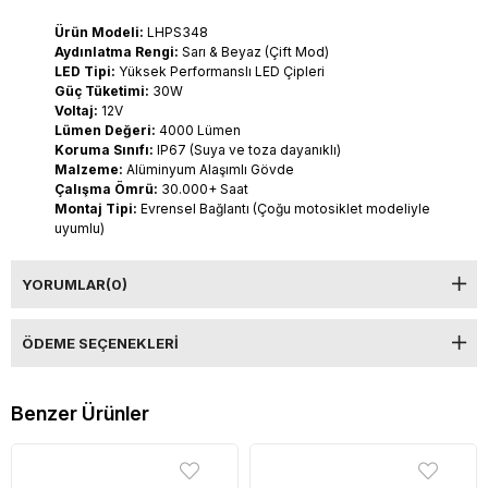
Ürün Modeli:
LHPS348
Aydınlatma Rengi:
Sarı & Beyaz (Çift Mod)
LED Tipi:
Yüksek Performanslı LED Çipleri
Güç Tüketimi:
30W
Voltaj:
12V
Lümen Değeri:
4000 Lümen
Koruma Sınıfı:
IP67 (Suya ve toza dayanıklı)
Malzeme:
Alüminyum Alaşımlı Gövde
Çalışma Ömrü:
30.000+ Saat
Montaj Tipi:
Evrensel Bağlantı (Çoğu motosiklet modeliyle
uyumlu)
YORUMLAR
(0)
ÖDEME SEÇENEKLERI
Benzer Ürünler