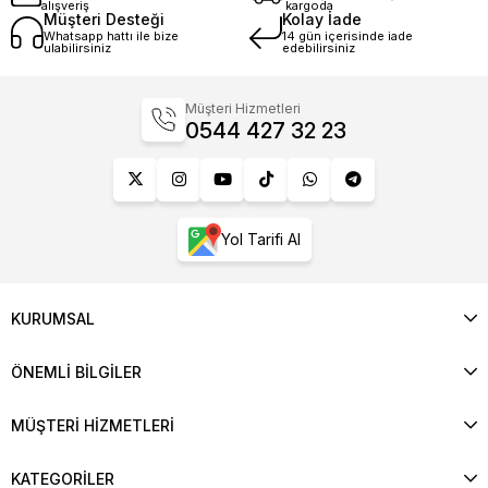
alışveriş
kargoda
Müşteri Desteği
Kolay İade
Whatsapp hattı ile bize
14 gün içerisinde iade
ulabilirsiniz
edebilirsiniz
Müşteri Hizmetleri
0544 427 32 23
Yol Tarifi Al
KURUMSAL
ÖNEMLİ BİLGİLER
MÜŞTERİ HİZMETLERİ
KATEGORİLER