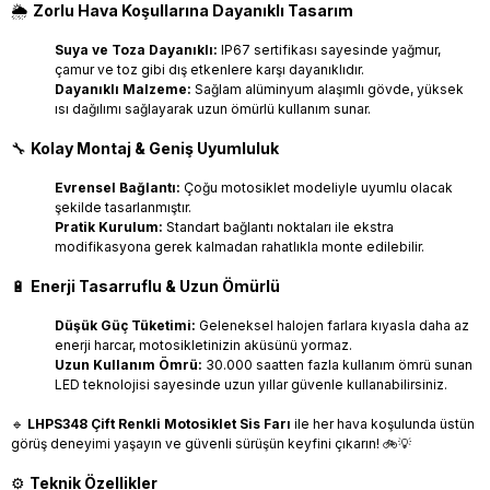
🌦
Zorlu Hava Koşullarına Dayanıklı Tasarım
Suya ve Toza Dayanıklı:
IP67 sertifikası sayesinde yağmur,
çamur ve toz gibi dış etkenlere karşı dayanıklıdır.
Dayanıklı Malzeme:
Sağlam alüminyum alaşımlı gövde, yüksek
ısı dağılımı sağlayarak uzun ömürlü kullanım sunar.
🔧
Kolay Montaj & Geniş Uyumluluk
Evrensel Bağlantı:
Çoğu motosiklet modeliyle uyumlu olacak
şekilde tasarlanmıştır.
Pratik Kurulum:
Standart bağlantı noktaları ile ekstra
modifikasyona gerek kalmadan rahatlıkla monte edilebilir.
🔋
Enerji Tasarruflu & Uzun Ömürlü
Düşük Güç Tüketimi:
Geleneksel halojen farlara kıyasla daha az
enerji harcar, motosikletinizin aküsünü yormaz.
Uzun Kullanım Ömrü:
30.000 saatten fazla kullanım ömrü sunan
LED teknolojisi sayesinde uzun yıllar güvenle kullanabilirsiniz.
🔹
LHPS348 Çift Renkli Motosiklet Sis Farı
ile her hava koşulunda üstün
görüş deneyimi yaşayın ve güvenli sürüşün keyfini çıkarın! 🚲💡
⚙️
Teknik Özellikler