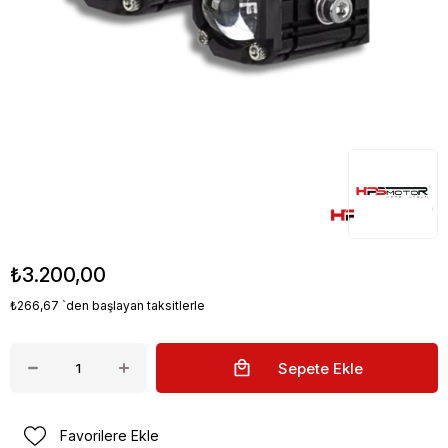
LHPS348 Sis Farı
Stok Kodu
(lhps348sis)
₺3.200,00
₺266,67
`den başlayan taksitlerle
Favorilere Ekle