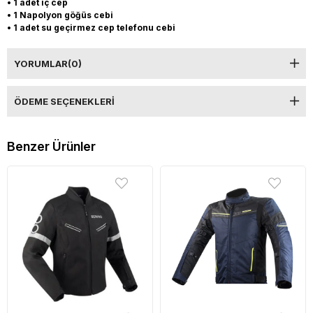
• 1 adet iç cep
• 1 Napolyon göğüs cebi
• 1 adet su geçirmez cep telefonu cebi
YORUMLAR
(0)
ÖDEME SEÇENEKLERI
Benzer Ürünler