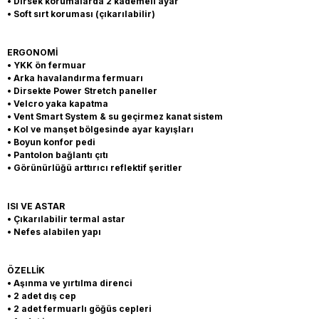
• Dirsek korumalarda 2 kademeli ayar
• Soft sırt koruması (çıkarılabilir)
ERGONOMİ
• YKK ön fermuar
• Arka havalandırma fermuarı
• Dirsekte Power Stretch paneller
• Velcro yaka kapatma
• Vent Smart System & su geçirmez kanat sistem
• Kol ve manşet bölgesinde ayar kayışları
• Boyun konfor pedi
• Pantolon bağlantı çıtı
• Görünürlüğü arttırıcı reflektif şeritler
ISI VE ASTAR
• Çıkarılabilir termal astar
• Nefes alabilen yapı
ÖZELLİK
• Aşınma ve yırtılma direnci
• 2 adet dış cep
• 2 adet fermuarlı göğüs cepleri