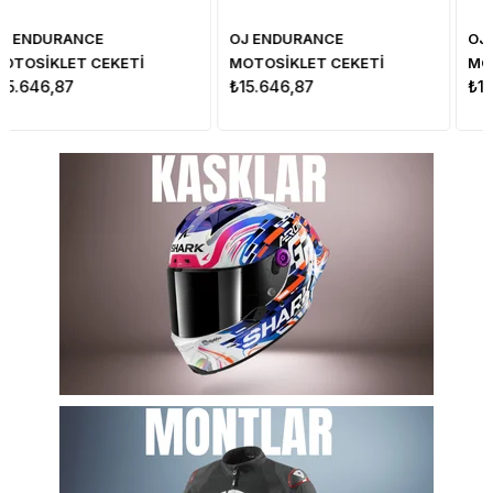
OJ ENDURANCE
OJ ENDURANCE
MOTOSİKLET CEKETİ
MOTOSİKLET CEKETİ
₺15.646,87
₺15.646,87
GRİ/SARI/SİYAH M
GRİ/SARI/SİYAH L