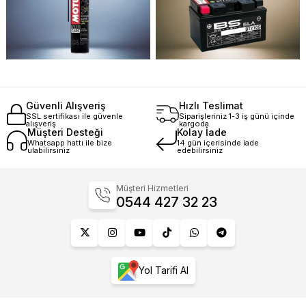
Güvenli Alışveriş
Hızlı Teslimat
SSL sertifikası ile güvenle
Siparişleriniz 1-3 iş günü içinde
alışveriş
kargoda
Müşteri Desteği
Kolay İade
Whatsapp hattı ile bize
14 gün içerisinde iade
ulabilirsiniz
edebilirsiniz
Müşteri Hizmetleri
0544 427 32 23
Yol Tarifi Al