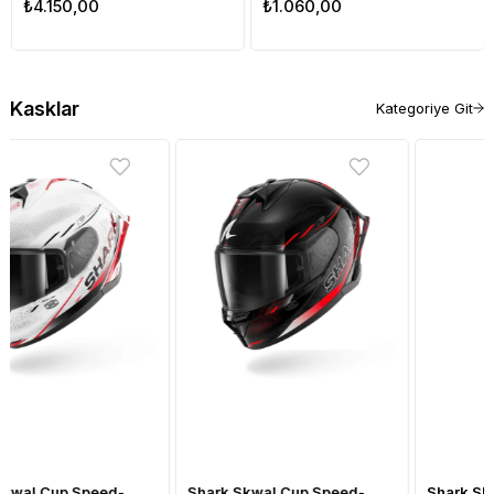
₺4.150,00
₺1.060,00
Koruma Demiri Siyah
Koruma Kapağı Siyah
Kasklar
Kategoriye Git
Shark Skwal Cup Speed-
Shark Skwal Cup Speed-