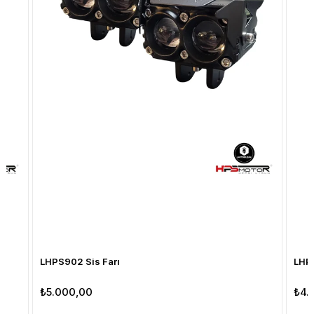
LHPS902 Sis Farı
LHPS
₺5.000,00
₺4.